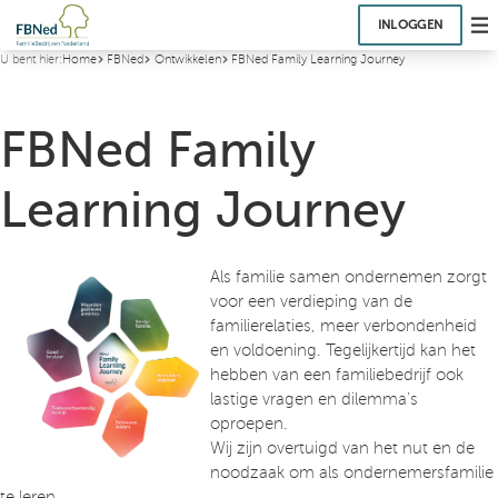
INLOGGEN
U bent hier:
Home
FBNed
Ontwikkelen
FBNed Family Learning Journey
FBNed Family
Learning Journey
Als familie samen ondernemen zorgt
voor een verdieping van de
familierelaties, meer verbondenheid
en voldoening. Tegelijkertijd kan het
hebben van een familiebedrijf ook
lastige vragen en dilemma’s
oproepen.
Wij zijn overtuigd van het nut en de
noodzaak om als ondernemersfamilie
te leren.