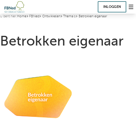
INLOGGEN
U bent hier:
Home
FBNed
Ontwikkelen
Thema's
Betrokken eigenaar
Betrokken eigenaar