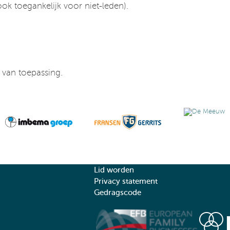
k toegankelijk voor niet-leden).
n van toepassing.
Lid worden
Privacy statement
Gedragscode