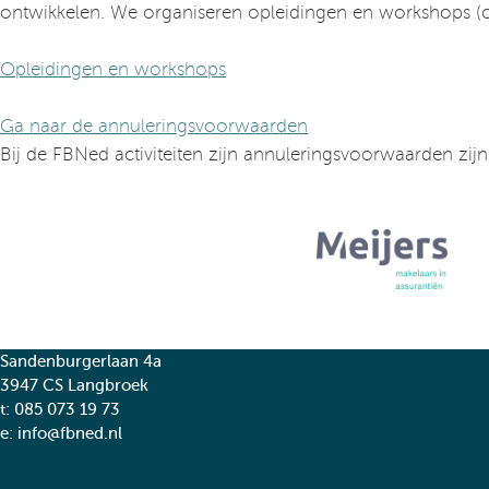
ontwikkelen. We organiseren opleidingen en workshops (oo
Opleidingen en workshops
Ga naar de annuleringsvoorwaarden
Bij de FBNed activiteiten zijn annuleringsvoorwaarden zij
Sandenburgerlaan 4a
3947 CS Langbroek
t:
085 073 19 73
e:
info@fbned.nl